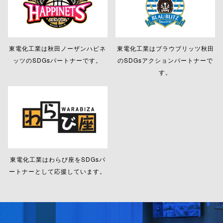
東電化工業は
秋田ノーザンハピネ
東電化工業は
ブラウブリッツ秋田
ッツの
SDGsパートナーです。
の
SDGsアクションパートナーで
す。
東電化工業は
わらび座をSDGsパ
ートナーとして
応援しています。